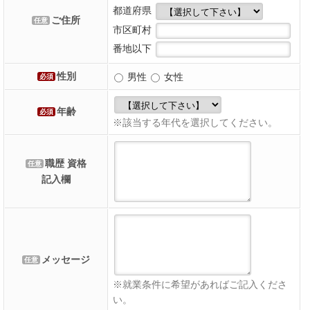
都道府県
ご住所
任意
市区町村
番地以下
性別
男性
女性
必須
年齢
必須
※該当する年代を選択してください。
職歴 資格
任意
記入欄
メッセージ
任意
※就業条件に希望があればご記入くださ
い。