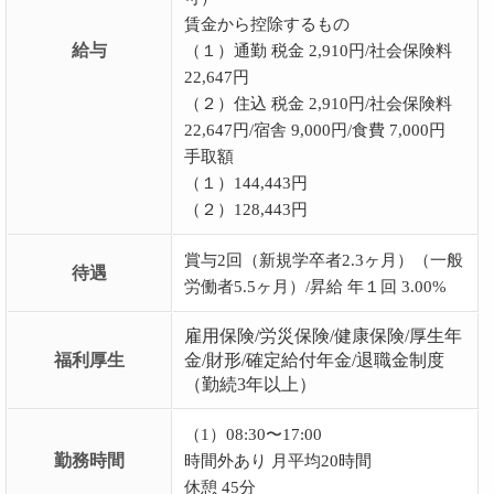
賃金から控除するもの
給与
（１）通勤 税金 2,910円/社会保険料
22,647円
（２）住込 税金 2,910円/社会保険料
22,647円/宿舎 9,000円/食費 7,000円
手取額
（１）144,443円
（２）128,443円
賞与2回（新規学卒者2.3ヶ月）（一般
待遇
労働者5.5ヶ月）/昇給 年１回 3.00%
雇用保険/労災保険/健康保険/厚生年
福利厚生
金/財形/確定給付年金/退職金制度
（勤続3年以上）
（1）08:30〜17:00
勤務時間
時間外あり 月平均20時間
休憩 45分