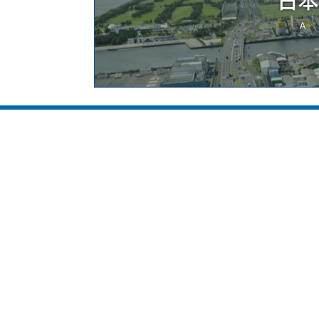
所在地 山口県光市大字島田3434番地
TEL:070-3116-1548・070-3116-1546
FAX.0834-22-1710
受付時間：9:00〜17:00（月〜金）