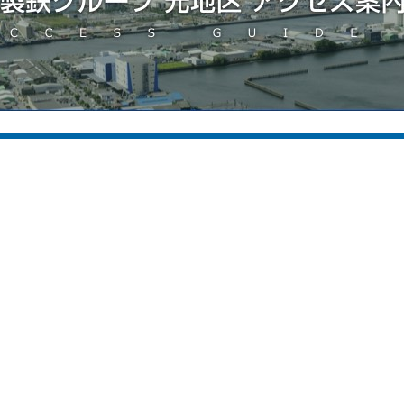
求人情報掲載企業
コンテン
株式会社アステック入江
当サイトに
黒崎播磨株式会社
求人情報
山九株式会社
求人情報掲
日鉄テックスエンジ株式会社
先輩社員か
大洋興業株式会社
THE 座談
濱田重工株式会社
THE 座談
吉川工業株式会社
総合アクセ
総合お問い