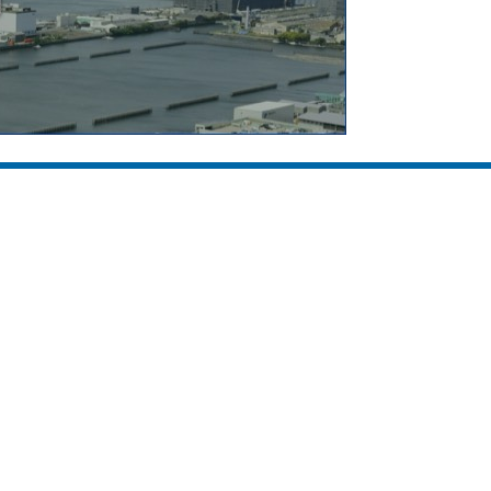
ツ
配信記事
ついて
ニュース
スタッフブログ
載企業一覧
らのメッセージ
会 〜若手社員編
会 〜女性社員編
ス案内
合わせ