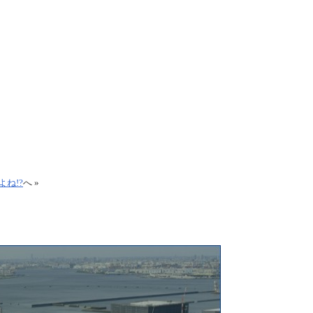
ね!?
へ »