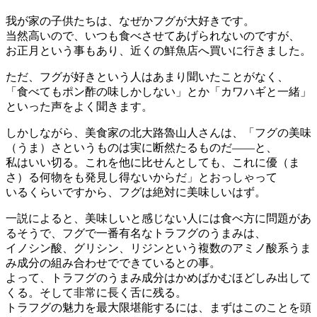
我が家の子供たちは、なぜかフグが大好きです。
当然高いので、いつも食べさせてあげられないのですが、
お正月という事もあり、近くの鮮魚店へ買いに行きました。
ただ、フグが好きという人はあまり聞いたことがなく、
「食べてもポン酢の味しかしない」とか「カワハギと一緒」
といった声をよく聞きます。
しかしながら、美食家の北大路魯山人さんは、「フグの美味
（うま）さというものは実に断然たるものだ――と、
私はいい切る。これを他に比せんとしても、これに優（ま
さ）る何物をも発見し得ないからだ」とおっしゃって
いるくらいですから、フグは絶対に美味しいはず。
一説によると、美味しいと感じない人には食べ方に問題があ
るそうで、フグで一番有名なトラフグのうまみは、
イノシン酸、グリシン、リジンという複数のアミノ酸系うま
み成分の組み合わせでできているとの事。
よって、トラフグのうまみ成分はかめばかむほどしみ出して
くる。そして非常に長く舌に残る。
トラフグの魅力を最大限堪能するには、まずはこのことを頭