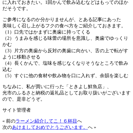
に入れておきたい。1回かんで飲み込むなどはもってのほか
だそうです。
ご参考になるのか分かりませんが、とある記事にあった
美味しく召し上がるフクの食べ方をご紹介しておきます。
（1）口先ではかまずに奥歯に持ってくる
（2）うまみを感じる味蕾の場所を意識し、奥歯でゆっくり
かむ
（3）片方の奥歯から反対の奥歯に向かい、舌の上で転がす
ように移動させる
（4）長くかんで、塩味を感じなくなりそうなところで飲み
込む
（5）すぐに他の食材や飲み物を口に入れず、余韻を楽しむ
ちなみに、私が買いに行った「ときよし鮮魚店」、
光市のふるさと納税の返礼品としてお取り扱いがございます
ので、是非どうぞ。
サイト管理者
« 前の
ラーメン紹介してこ！６杯目
へ
次の
あけましておめでとうございます。
へ »