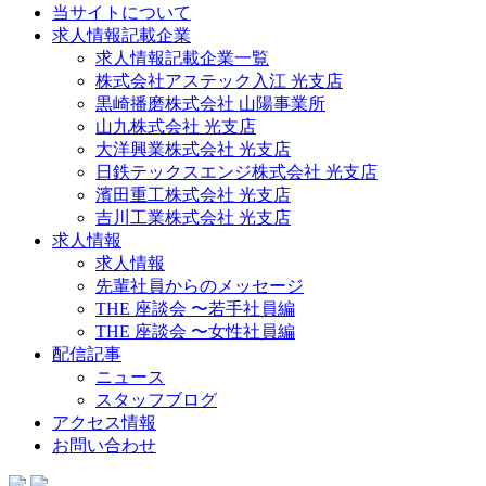
当サイトについて
求人情報記載企業
求人情報記載企業一覧
株式会社アステック入江 光支店
黒崎播磨株式会社 山陽事業所
山九株式会社 光支店
大洋興業株式会社 光支店
日鉄テックスエンジ株式会社 光支店
濱田重工株式会社 光支店
吉川工業株式会社 光支店
求人情報
求人情報
先輩社員からのメッセージ
THE 座談会 〜若手社員編
THE 座談会 〜女性社員編
配信記事
ニュース
スタッフブログ
アクセス情報
お問い合わせ