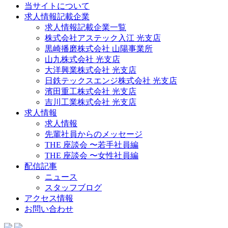
当サイトについて
求人情報記載企業
求人情報記載企業一覧
株式会社アステック入江 光支店
黒崎播磨株式会社 山陽事業所
山九株式会社 光支店
大洋興業株式会社 光支店
日鉄テックスエンジ株式会社 光支店
濱田重工株式会社 光支店
吉川工業株式会社 光支店
求人情報
求人情報
先輩社員からのメッセージ
THE 座談会 〜若手社員編
THE 座談会 〜女性社員編
配信記事
ニュース
スタッフブログ
アクセス情報
お問い合わせ