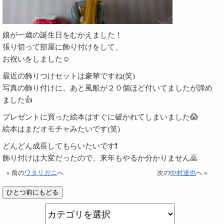
娘が一歳の誕生日をむかえました！
張り切って部屋に飾り付けをして、
お祝いをしました☺️
最近の飾りつけセットは豪華ですね(笑)
写真の飾り付けに、あと風船が２０個ほど付いてましたが諦め
ました👍
プレゼントに買った絵本はすぐに破かれてしまいました😱
絵本はまだオモチャみたいです(笑)
どんどん成長してもらいたいです❗
飾り付けは大変だったので、来年もやるか分かりません🙇
« 前の
ワタリガニ
へ
次の
中村達也
へ »