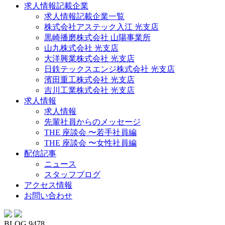
求人情報記載企業
求人情報記載企業一覧
株式会社アステック入江 光支店
黒崎播磨株式会社 山陽事業所
山九株式会社 光支店
大洋興業株式会社 光支店
日鉄テックスエンジ株式会社 光支店
濱田重工株式会社 光支店
吉川工業株式会社 光支店
求人情報
求人情報
先輩社員からのメッセージ
THE 座談会 〜若手社員編
THE 座談会 〜女性社員編
配信記事
ニュース
スタッフブログ
アクセス情報
お問い合わせ
BLOG 9478