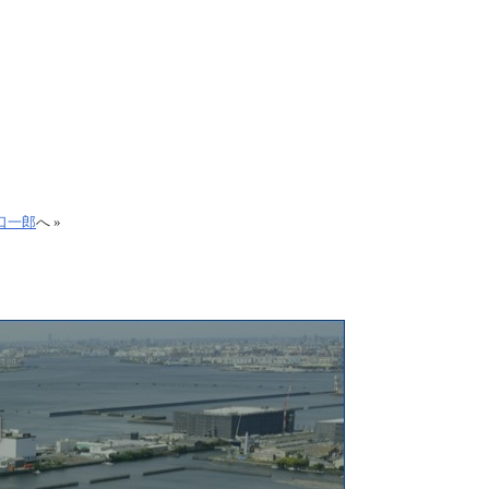
口一郎
へ »