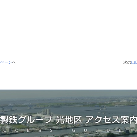
ンペーン
へ
次の
山