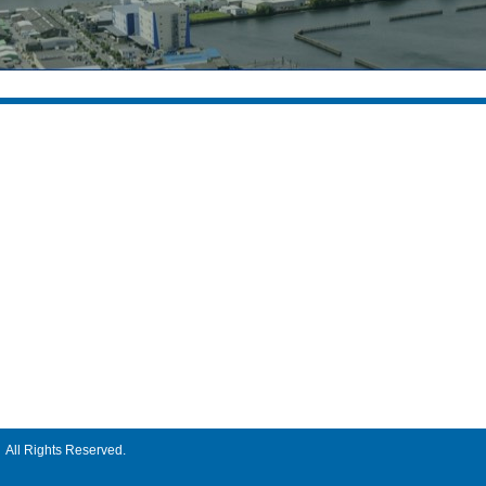
求人情報掲載企業
コンテン
株式会社アステック入江
当サイトに
黒崎播磨株式会社
求人情報
山九株式会社
求人情報掲
日鉄テックスエンジ株式会社
先輩社員か
大洋興業株式会社
THE 座談
濱田重工株式会社
THE 座談
吉川工業株式会社
総合アクセ
総合お問い
ト
All Rights Reserved.