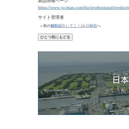
製品情報ページ
https://www.ya-man.com/biz/professional/products
サイト管理者
« 前の
麵類紹介してこ！24,25杯目
へ