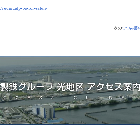
/vedascalp-bs-for-salon/
次の
むつみ豚