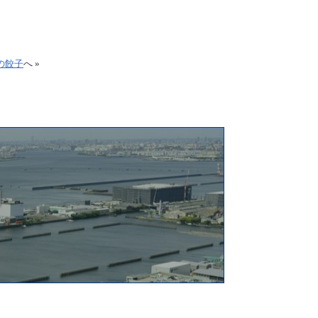
の餃子
へ »