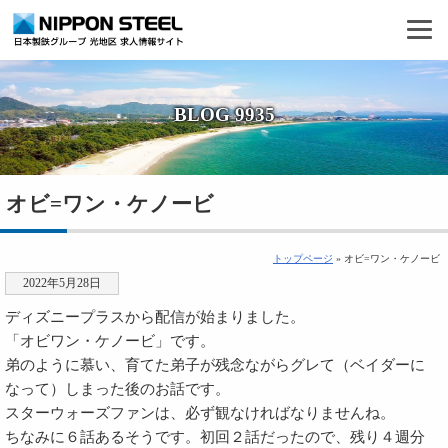
BLOG 9935
オビ=ワン・ケノービ
トップページ
» オビ=ワン・ケノービ
2022年5月28日
ディズニープラスから配信が始まりました。
「オビワン・ケノービ」です。
弟のように慕い、育てた弟子が残念ながらグレて（ベイダーに
なって）しまった後のお話です。
スターウォーズファンは、必ず観なければなりませんね。
ちなみに６話あるそうです。初回２話だったので、残り４週分