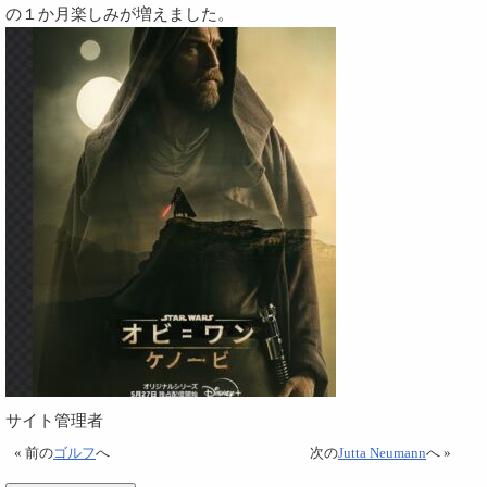
の１か月楽しみが増えました。
サイト管理者
« 前の
ゴルフ
へ
次の
Jutta Neumann
へ »