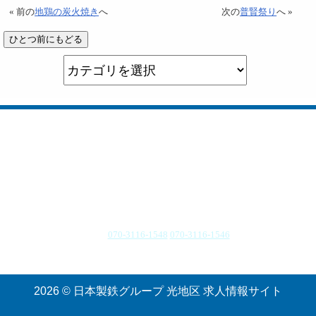
« 前の
地鶏の炭火焼き
へ
次の
普賢祭り
へ »
所在地 山口県光市大字島田3434番地
TEL.
070-3116-1548
070-3116-1546
受付時間：9:00〜17:00（月〜金）
2026 © 日本製鉄グループ 光地区 求人情報サイト