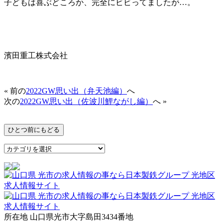
子どもは喜ぶどころか、完全にビビってましたが…。
濱田重工株式会社
« 前の
2022GW思い出（弁天池編）
へ
次の
2022GW思い出（佐波川鯉ながし編）
へ »
所在地 山口県光市大字島田3434番地