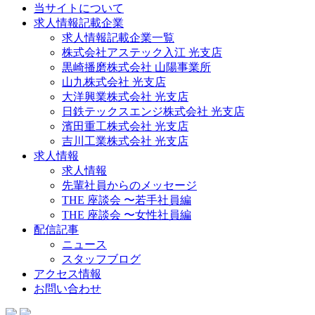
当サイトについて
求人情報記載企業
求人情報記載企業一覧
株式会社アステック入江 光支店
黒崎播磨株式会社 山陽事業所
山九株式会社 光支店
大洋興業株式会社 光支店
日鉄テックスエンジ株式会社 光支店
濱田重工株式会社 光支店
吉川工業株式会社 光支店
求人情報
求人情報
先輩社員からのメッセージ
THE 座談会 〜若手社員編
THE 座談会 〜女性社員編
配信記事
ニュース
スタッフブログ
アクセス情報
お問い合わせ