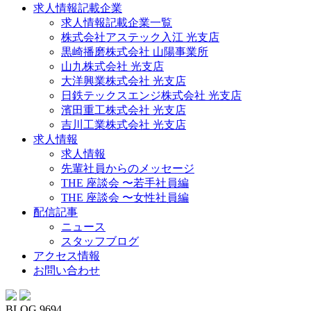
求人情報記載企業
求人情報記載企業一覧
株式会社アステック入江 光支店
黒崎播磨株式会社 山陽事業所
山九株式会社 光支店
大洋興業株式会社 光支店
日鉄テックスエンジ株式会社 光支店
濱田重工株式会社 光支店
吉川工業株式会社 光支店
求人情報
求人情報
先輩社員からのメッセージ
THE 座談会 〜若手社員編
THE 座談会 〜女性社員編
配信記事
ニュース
スタッフブログ
アクセス情報
お問い合わせ
BLOG 9694