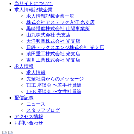
当サイトについて
求人情報記載企業
求人情報記載企業一覧
株式会社アステック入江 光支店
黒崎播磨株式会社 山陽事業所
山九株式会社 光支店
大洋興業株式会社 光支店
日鉄テックスエンジ株式会社 光支店
濱田重工株式会社 光支店
吉川工業株式会社 光支店
求人情報
求人情報
先輩社員からのメッセージ
THE 座談会 〜若手社員編
THE 座談会 〜女性社員編
配信記事
ニュース
スタッフブログ
アクセス情報
お問い合わせ