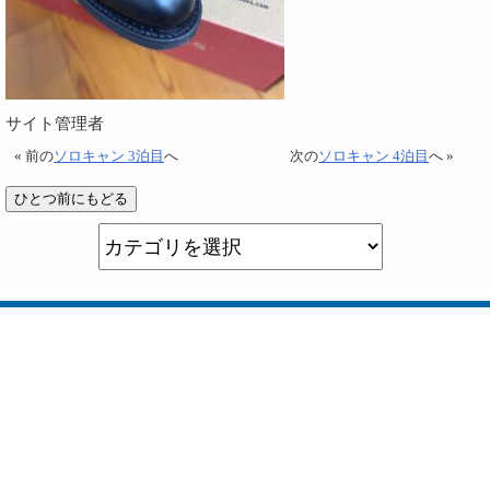
サイト管理者
« 前の
ソロキャン 3泊目
へ
次の
ソロキャン 4泊目
へ »
所在地 山口県光市大字島田3434番地