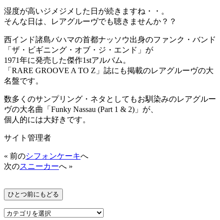
湿度が高いジメジメした日が続きますね・・。
そんな日は、レアグルーヴでも聴きませんか？？
西インド諸島バハマの首都ナッソウ出身のファンク・バンド
「ザ・ビギニング・オブ・ジ・エンド」が
1971年に発売した傑作1stアルバム。
「RARE GROOVE A TO Z」誌にも掲載のレアグルーヴの大
名盤です。
数多くのサンプリング・ネタとしてもお馴染みのレアグルー
ヴの大名曲「Funky Nassau (Part 1 & 2)」が、
個人的には大好きです。
サイト管理者
« 前の
シフォンケーキ
へ
次の
スニーカー
へ »