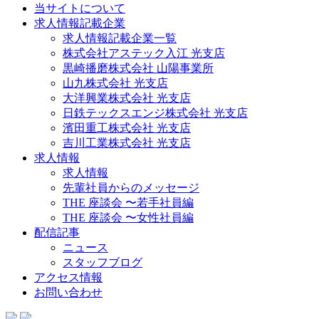
当サイトについて
求人情報記載企業
求人情報記載企業一覧
株式会社アステック入江 光支店
黒崎播磨株式会社 山陽事業所
山九株式会社 光支店
大洋興業株式会社 光支店
日鉄テックスエンジ株式会社 光支店
濱田重工株式会社 光支店
吉川工業株式会社 光支店
求人情報
求人情報
先輩社員からのメッセージ
THE 座談会 〜若手社員編
THE 座談会 〜女性社員編
配信記事
ニュース
スタッフブログ
アクセス情報
お問い合わせ