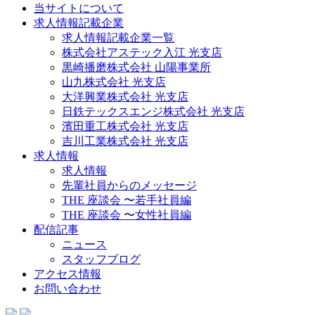
当サイトについて
求人情報記載企業
求人情報記載企業一覧
株式会社アステック入江 光支店
黒崎播磨株式会社 山陽事業所
山九株式会社 光支店
大洋興業株式会社 光支店
日鉄テックスエンジ株式会社 光支店
濱田重工株式会社 光支店
吉川工業株式会社 光支店
求人情報
求人情報
先輩社員からのメッセージ
THE 座談会 〜若手社員編
THE 座談会 〜女性社員編
配信記事
ニュース
スタッフブログ
アクセス情報
お問い合わせ