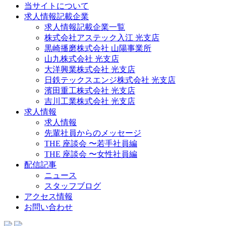
当サイトについて
求人情報記載企業
求人情報記載企業一覧
株式会社アステック入江 光支店
黒崎播磨株式会社 山陽事業所
山九株式会社 光支店
大洋興業株式会社 光支店
日鉄テックスエンジ株式会社 光支店
濱田重工株式会社 光支店
吉川工業株式会社 光支店
求人情報
求人情報
先輩社員からのメッセージ
THE 座談会 〜若手社員編
THE 座談会 〜女性社員編
配信記事
ニュース
スタッフブログ
アクセス情報
お問い合わせ