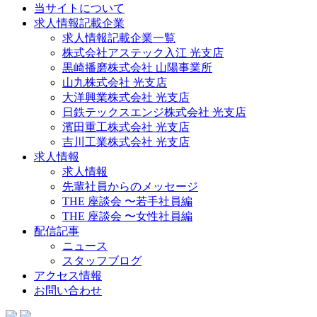
当サイトについて
求人情報記載企業
求人情報記載企業一覧
株式会社アステック入江 光支店
黒崎播磨株式会社 山陽事業所
山九株式会社 光支店
大洋興業株式会社 光支店
日鉄テックスエンジ株式会社 光支店
濱田重工株式会社 光支店
吉川工業株式会社 光支店
求人情報
求人情報
先輩社員からのメッセージ
THE 座談会 〜若手社員編
THE 座談会 〜女性社員編
配信記事
ニュース
スタッフブログ
アクセス情報
お問い合わせ